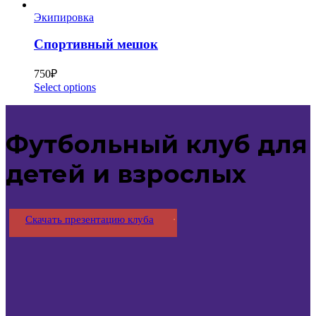
Экипировка
Спортивный мешок
750
₽
Select options
Футбольный клуб для
детей и взрослых
Скачать презентацию клуба